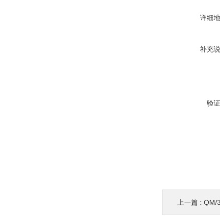
详细
补充
验
上一篇 :
QM/