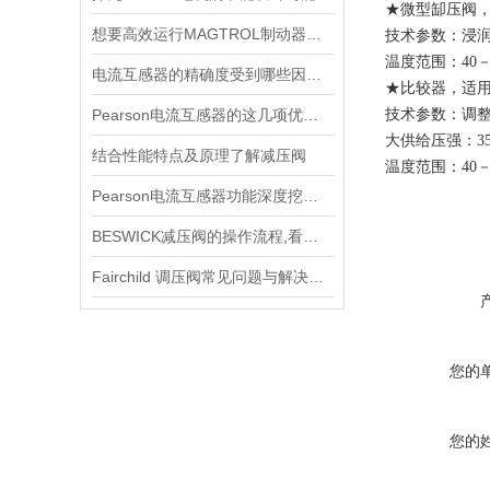
★微型缷压阀
想要高效运行MAGTROL制动器，不懂这些可不行
技术参数：浸
温度范围：40－1
电流互感器的精确度受到哪些因素的影响？
★比较器，适
Pearson电流互感器的这几项优点使其被广泛应用
技术参数：调
大供给压强：35
结合性能特点及原理了解减压阀
温度范围：40－1
Pearson电流互感器功能深度挖掘与应用技巧
BESWICK减压阀的操作流程,看了你就懂
Fairchild 调压阀常见问题与解决方案速查
您的
您的