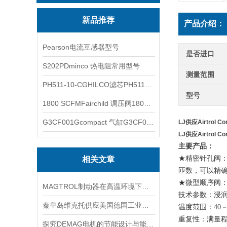
新品推荐
产品介绍：
Pearson电流互感器型号
是否进口
S202PDminco 热电阻常用型号
测量范围
PH511-10-CGHILCO滤芯PH511-10-CG
型号
1800 SCFMFairchild 调压阀1800 SCFM
G3CF001Gcompact 气缸G3CF001G
LJ供应Airtrol 
LJ供应Airtrol 
主要产品：
★精密针孔阀：
相关文章
匝数，可以精
★微型顺序阀
MAGTROL制动器在高温环境下，它的性能是否会受到影响？
技术参数：浸
秦皇岛维克托供应美国德国工业备品备件仪器仪表泵阀开关
温度范围：40－1
重复性：满量程
探究DEMAG电机的节能设计与能耗控制