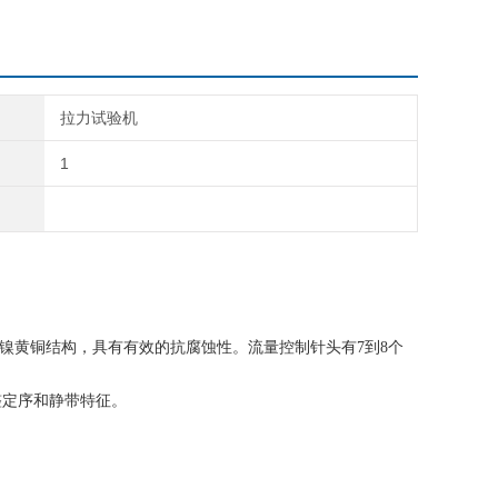
拉力试验机
1
。镀镍黄铜结构，具有有效的抗腐蚀性。流量控制针头有7到8个
整定序和静带特征。