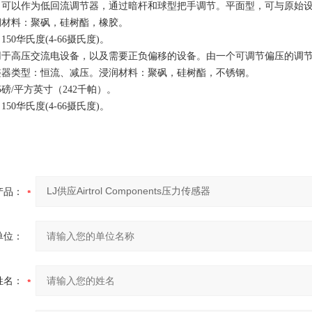
，可以作为低回流调节器，通过暗杆和球型把手调节。平面型，可与原始
润材料：聚砜，硅树酯，橡胶。
50华氏度(4-66摄氏度)。
用于高压交流电设备，以及需要正负偏移的设备。由一个可调节偏压的调
整器类型：恒流、减压。浸润材料：聚砜，硅树酯，不锈钢。
磅/平方英寸（242千帕）。
50华氏度(4-66摄氏度)。
产品：
单位：
姓名：