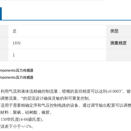
是
类型
1KN
测量精度
1
Components压力传感器
Components压力传感器
利用气流和液体流精确控制流量，喷嘴的直径精度可以达到±0.0003"
确调整流量。*的层流设计确保灵敏的和可重复控制。
：适用于需要精确定序和气压控制电路的设备。通过调节输出配置可以调
润材料：聚砜，硅树酯，橡胶。
50华氏度(4-66摄氏度)。
误差下小于+/-1%。