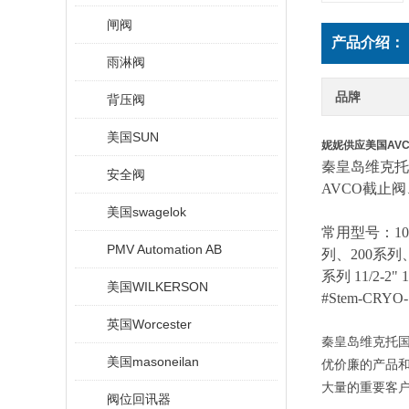
闸阀
产品介绍：
雨淋阀
品牌
背压阀
美国SUN
妮妮供应美国AV
秦皇岛维克托
安全阀
AVCO截止
美国swagelok
常用型号：
10
PMV Automation AB
列
、
200
系列
系列
11/2-2" 1
美国WILKERSON
#Stem-CRYO-1
英国Worcester
秦皇岛维克托
美国masoneilan
优价廉的产品和
大量的重要客
阀位回讯器