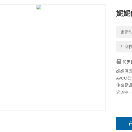
妮妮
更新时间
厂商
简要
妮妮供应
AVCO
使命是设
管道中