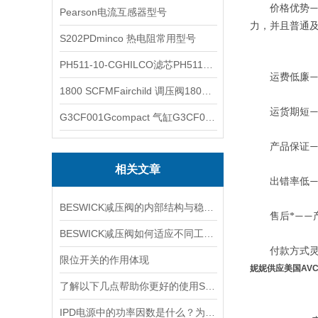
价格优势
Pearson电流互感器型号
力，并且普通
S202PDminco 热电阻常用型号
PH511-10-CGHILCO滤芯PH511-10-CG
运费低廉
1800 SCFMFairchild 调压阀1800 SCFM
运货期短
G3CF001Gcompact 气缸G3CF001G
产品保证
—
相关文章
出错率低
BESWICK减压阀的内部结构与稳压原理
售后*
——
BESWICK减压阀如何适应不同工况下的压力调节要求？
付款方式灵
限位开关的作用体现
妮妮供应美国AV
了解以下几点帮助你更好的使用SOR压力开关
IPD电源中的功率因数是什么？为什么功率因数对电源设计很重要？