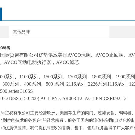
其他品牌
CO球阀
国际贸易有限公司优势供应美国
AVCO球阀、AVCO止回阀、A
阀、AVCO气动电动执行器
，
AVCO
滤芯
00
系列
、
1100
系列
、
1500
系列
、
1700
系列
、
1800
系列
、
1900
系列
、
300
系列
、
400
系列
、
500
系列
2116系列 2226系列1116系列 1
500 series
316SS
0-316SS-(150-200)
ACT-PN-CSR063-12
ACT-PN-CSR092-12
国际贸易有限公司主要经营欧洲、美国等生产的阀门、过滤设备、编码器
*到位的技术服务客户
的经营宗旨，服务于国内的流体控制和自动化控
"
户和优质供应商。我们提供*细致的售前、售中、售后服务赢得了广大客户