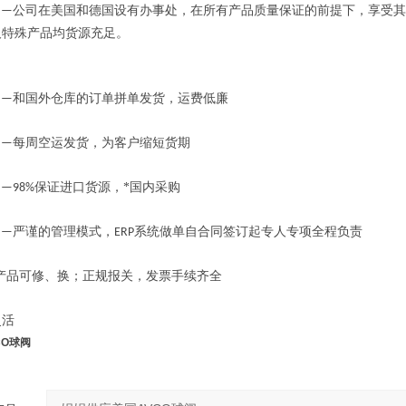
公司在美国和德国设有办事处，在所有产品质量保证的前提下，享受其
——
及特殊产品均货源充足。
和国外仓库的订单拼单发货，运费低廉
——
每周空运发货，为客户缩短货期
——
保证进口货源，*国内采购
—98%
严谨的管理模式，
系统做单自合同签订起专人专项全程负责
——
ERP
产品可修、换；正规报关，发票手续齐全
活
CO球阀