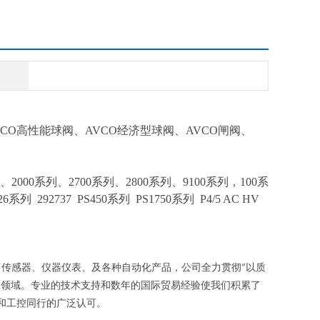
VCO高性能球阀、AVCO经济型球阀、AVCO闸阀、
、
2000
系列
、
2700
系列
、
2800
系列
、
9100
系列，
100
系
226系列
292737
PS450
系列
PS1750
系列
P4/5 AC HV
、传感器、仪器仪表、及各种自动化产品，公司全力贯彻
以质
“
制领域。专业的技术支持和数年的国际贸易经验使我们积累了
和工控同行的广泛认可。