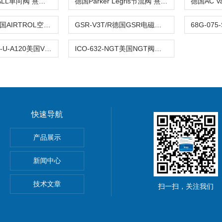
美国CHECKALL单向阀 熹光发布
德国Parker Legris节流阀 熹光发布
PP-700-15美国AIRTROL空气阀 熹光发布
GSR-V3T/R德国GSR电磁阀 熹光发布
VSG-4332-M-U-A120美国VERSA阀 熹光发布
ICO-632-NGT美国NGT阀门 熹光发布
快速导航
产品展示
心EBMPAPST 风扇
新闻中心
国BEI编码器
技术文章
扫一扫，关注我们