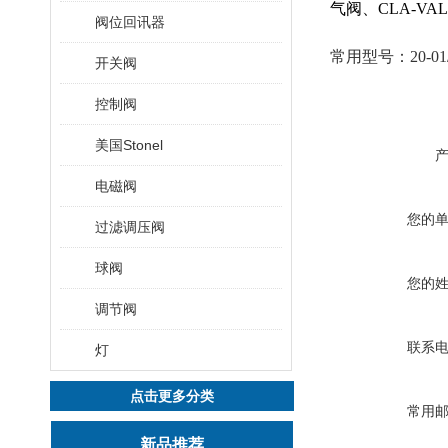
气阀、CLA-VA
阀位回讯器
常用型号：
20-01
开关阀
控制阀
美国Stonel
电磁阀
您的
过滤调压阀
球阀
您的
调节阀
联系
灯
点击更多分类
常用
新品推荐