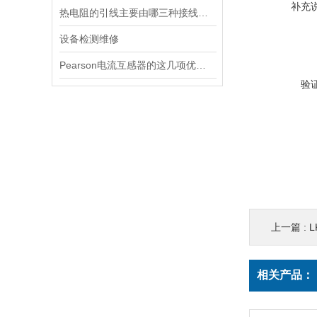
补充
热电阻的引线主要由哪三种接线方式？
设备检测维修
Pearson电流互感器的这几项优点使其被广泛应用
验
上一篇 :
L
相关产品：