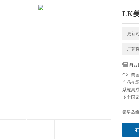
LK美
更新时间
厂商
简要
GXL美国
产品介绍
系统集
多个国
秦皇岛维
ServoD