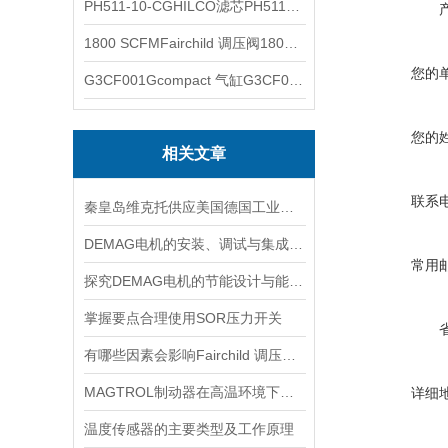
PH511-10-CGHILCO滤芯PH511-10-CG
1800 SCFMFairchild 调压阀1800 SCFM
您的
G3CF001Gcompact 气缸G3CF001G
您的
相关文章
联系
秦皇岛维克托供应美国德国工业备品备件仪器仪表泵阀开关
DEMAG电机的安装、调试与集成指南：确保与变频器、减速箱协同工作
常用
探究DEMAG电机的节能设计与能耗控制
掌握要点合理使用SOR压力开关
有哪些因素会影响Fairchild 调压阀的性能和精度？
MAGTROL制动器在高温环境下，它的性能是否会受到影响？
详细
温度传感器的主要类型及工作原理