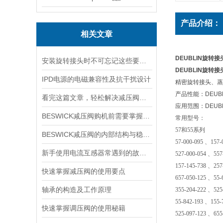
产品介绍：
相关文章
DEUBLIN旋转接
安装旋转接头时不可忘记这些要点！
DEUBLIN旋转接
IPD电源的电磁兼容性及抗干扰设计
精密旋转接头、蒸
产品性能：DEU
看完这篇文章，轻松解决减压阀的常见故障
应用范围：DEU
BESWICK减压阀购机前需要掌握哪些技巧
常用型号：
57和55系列
BESWICK减压阀的内部结构与稳压原理
57-000-095 、157-
新手使用电流互感器常遇到的故障分析
527-000-054 、557
157-145-738 、257
快速掌握减压阀的使用要点
657-050-125 、55-
轴承的构造及工作原理
355-204-222 、525
55-842-193 、155-
快速掌握调压阀的使用秘籍
525-097-123 、655