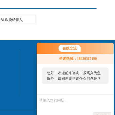
UBLIN旋转接头
在线交流
联系我们
咨询热线：18630367190
24小时热线：
您好！欢迎前来咨询，很高兴为您
0335-7838737
服务，请问您要咨询什么问题呢？
您好，看您停留很久了，是否找到
了需求产品，您可以直接在线与我
联系！