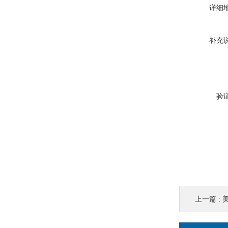
详细
补充
验
上一篇 :
美