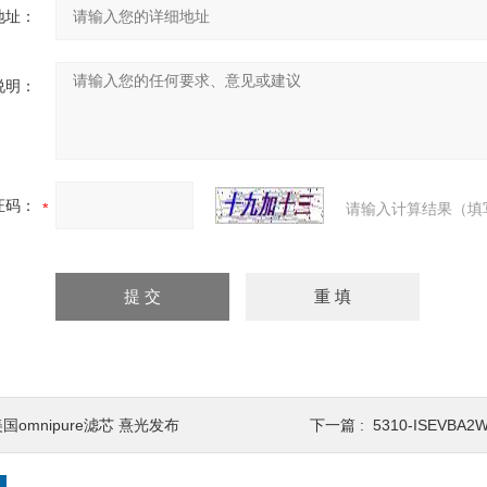
地址：
说明：
证码：
请输入计算结果（填
国omnipure滤芯 熹光发布
下一篇 :
5310-ISEVBA2We