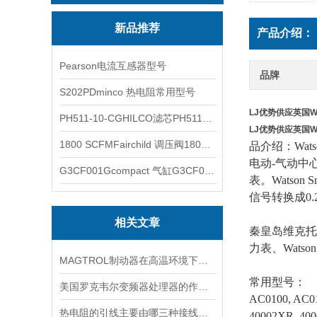
新品推荐
产品介绍：
Pearson电流互感器型号
品牌
S202PDminco 热电阻常用型号
LJ优势供应英国Wa
PH511-10-CGHILCO滤芯PH511-10-CG
LJ优势供应英国Wa
1800 SCFMFairchild 调压阀1800 SCFM
品介绍：Wa
电动-气动中
G3CF001Gcompact 气缸G3CF001G
表。Watso
信号转换成0.
相关文章
秦皇岛维克托
力表、Watson
MAGTROL制动器在高温环境下，它的性能是否会受到影响？
常用型号：
美国罗克韦尔变频器处理器的作用是什么
AC0100, AC0
热电阻的引线主要由哪三种接线方式？
40002XR, 400