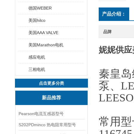
德国WEBER
产品介绍：
美国hilco
品牌
美国AAA VALVE
美国Marathon电机
妮妮供应
感应电机
三相电机
秦皇岛
泵、LE
点击更多分类
LEE
新品推荐
Pearson电流互感器型号
常用型
S202PDminco 热电阻常用型号
116745