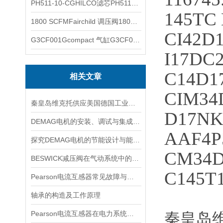
PH511-10-CGHILCO滤芯PH511-10-CG
145TC
1800 SCFMFairchild 调压阀1800 SCFM
CI42D
G3CF001Gcompact 气缸G3CF001G
I17DC
C14D1
相关文章
CIM34
秦皇岛维克托供应美国德国工业备品备件仪器仪表泵阀开关
D17NK
DEMAG电机的安装、调试与集成指南：确保与变频器、减速箱协同工作
AAF4P
探究DEMAG电机的节能设计与能耗控制
CM34D
BESWICK减压阀在气动系统中的作用和重要性是什么？
C145T
Pearson电流互感器常见故障与排查：饱和、噪声与相位误差定位
轴承的构造及工作原理
Pearson电流互感器在电力系统中的作用是什么？
秦皇岛