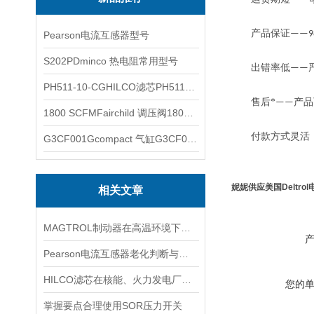
产品保证
——9
Pearson电流互感器型号
S202PDminco 热电阻常用型号
出错率低
——
PH511-10-CGHILCO滤芯PH511-10-CG
售后*
产品
——
1800 SCFMFairchild 调压阀1800 SCFM
付款方式灵活
G3CF001Gcompact 气缸G3CF001G
妮妮供应美国Deltro
相关文章
MAGTROL制动器在高温环境下，它的性能是否会受到影响？
Pearson电流互感器老化判断与处理技巧
HILCO滤芯在核能、火力发电厂等大型设备冷却水处理中的应用
您的
掌握要点合理使用SOR压力开关