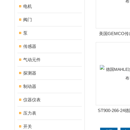
电机
阀门
泵
美国GEMCO传
传感器
气动元件
探测器
制动器
仪器仪表
ST900-266-2
压力表
器 熹
开关