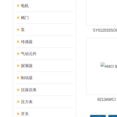
电机
阀门
泵
SY012033S
传感器
气动元件
探测器
制动器
仪器仪表
8213AMC
压力表
开关