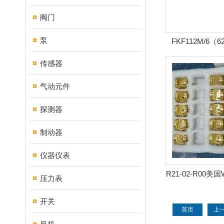
阀门
泵
FKF112M/6（
EXAIR电机
传感器
气动元件
探测器
制动器
仪器仪表
R21-02-R00美
压力表
节阀 熹
开关
首页
上