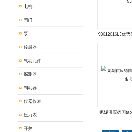
电机
阀门
泵
93612016LJ
制器
传感器
气动元件
探测器
制动器
仪器仪表
妮妮供应德国tape
压力表
开关