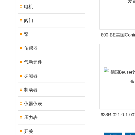
电机
阀门
泵
800-BE美国Cont
光发
传感器
气动元件
探测器
制动器
仪器仪表
638R-021-0-1-
压力表
数器 熹
开关