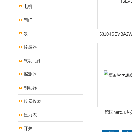
电机
阀门
泵
5310-ISEVBA2
关5310-I
传感器
气动元件
探测器
制动器
仪器仪表
德国herz加
压力表
开关